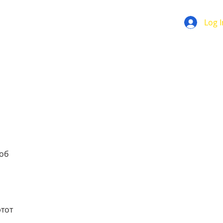
Log I
 об
этот